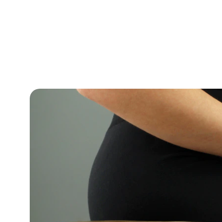
Willkomme
Klangreisen i
u