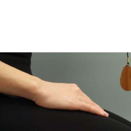
n bei Sonicbalance, ein Ort für Klangentspannung, Klangmedit
n Mainz, Saulheim, Bodenheim und ganz Rheinhessen. Erlebe tief
nd seelisches Wohlbefinden durch einzigartige Klanginstrument