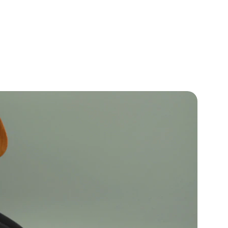
ation und 
e Entspannung 
e.